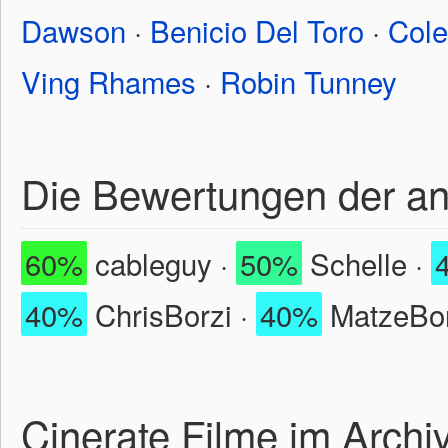
Dawson
·
Benicio Del Toro
·
Cole
Ving Rhames
·
Robin Tunney
Die Bewertungen der a
60%
cableguy ·
50%
Schelle ·
40%
ChrisBorzi ·
40%
MatzeBor
Cinerate Filme im Archi