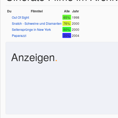
Du
Filmtitel
Alle
Jahr
Out Of Sight
65%
1998
Snatch - Schweine und Diamanten
76%
2000
Seitensprünge in New York
60%
2000
Paparazzi
20%
2004
Anzeigen
.