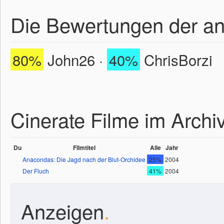
Die Bewertungen der a
80%
John26 ·
40%
ChrisBorzi
Cinerate Filme im Archi
Du
Filmtitel
Alle
Jahr
Anacondas: Die Jagd nach der Blut-Orchidee
25%
2004
Der Fluch
41%
2004
Anzeigen
.