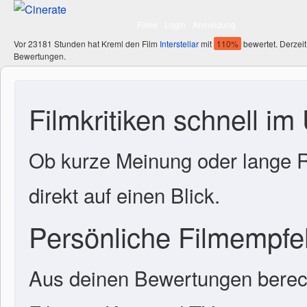
Filme
Login
Anmeldung
Vor 23181 Stunden hat Kreml den Film
Interstellar
mit
110%
bewertet. Derzeit
Bewertungen.
Filmkritiken schnell im
Ob kurze Meinung oder lange R
direkt auf einen Blick.
Persönliche Filmempf
Aus deinen Bewertungen berech