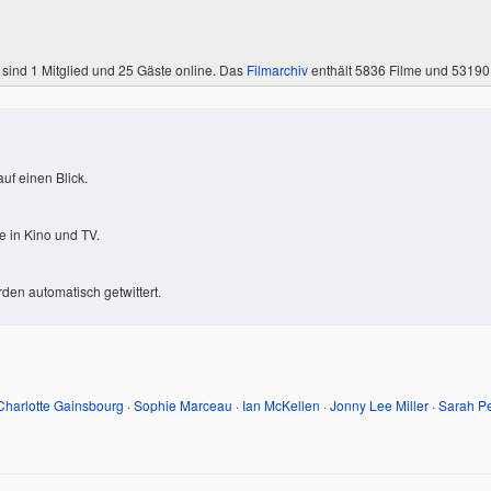
 sind
1 Mitglied
und 25 Gäste online. Das
Filmarchiv
enthält 5836 Filme und 5319
uf einen Blick.
 in Kino und TV.
den automatisch getwittert.
Charlotte Gainsbourg
·
Sophie Marceau
·
Ian McKellen
·
Jonny Lee Miller
·
Sarah Pe