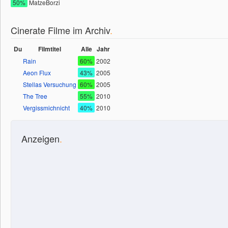
50%
MatzeBorzi
Cinerate Filme im Archiv
.
Du
Filmtitel
Alle
Jahr
Rain
60%
2002
Aeon Flux
43%
2005
Stellas Versuchung
60%
2005
The Tree
55%
2010
Vergissmichnicht
40%
2010
Anzeigen
.