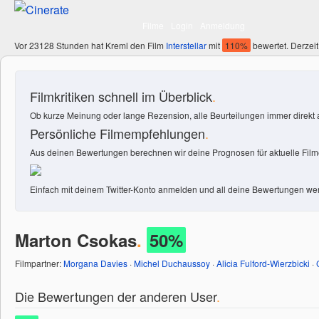
Filme
Login
Anmeldung
Vor 23128 Stunden hat Kreml den Film
Interstellar
mit
110%
bewertet. Derzeit
Filmkritiken schnell im Überblick
.
Ob kurze Meinung oder lange Rezension, alle Beurteilungen immer direkt a
Persönliche Filmempfehlungen
.
Aus deinen Bewertungen berechnen wir deine Prognosen für aktuelle Filme
Einfach mit deinem Twitter-Konto anmelden und all deine Bewertungen wer
Marton Csokas
.
50%
Filmpartner:
Morgana Davies
·
Michel Duchaussoy
·
Alicia Fulford-Wierzbicki
·
Die Bewertungen der anderen User
.