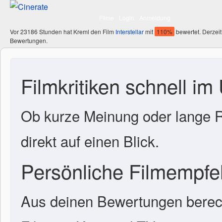
Filme
Login
Anmeldung
Vor 23186 Stunden hat Kreml den Film
Interstellar
mit
110%
bewertet. Derzeit
Bewertungen.
Filmkritiken schnell im
Ob kurze Meinung oder lange R
direkt auf einen Blick.
Persönliche Filmempf
Aus deinen Bewertungen berech