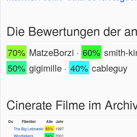
Die Bewertungen der a
70%
MatzeBorzi ·
60%
smith-ki
50%
gigimille ·
40%
cableguy
Cinerate Filme im Archi
Du
Filmtitel
Alle
Jahr
The Big Lebowski
85%
1997
Windtalkers
54%
2001