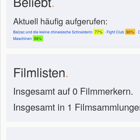
Beliebt
.
Aktuell häufig aufgerufen:
Balzac und die kleine chinesische Schneiderin
77%
·
Fight Club
90%
·
D
Maschinen
68%
Filmlisten
.
Insgesamt auf 0 Filmmerkern.
Insgesamt in 1 Filmsammlunge