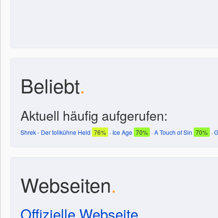
Beliebt
.
Aktuell häufig aufgerufen:
Shrek - Der tollkühne Held
76%
·
Ice Age
70%
·
A Touch of Sin
70%
·
G
Webseiten
.
Offizielle Webseite