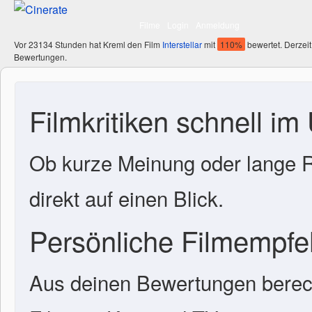
Filme
Login
Anmeldung
Vor 23134 Stunden hat Kreml den Film
Interstellar
mit
110%
bewertet. Derzeit
Bewertungen.
Filmkritiken schnell im
Ob kurze Meinung oder lange R
direkt auf einen Blick.
Persönliche Filmempf
Aus deinen Bewertungen berech