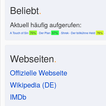
Beliebt
.
Aktuell häufig aufgerufen:
A Touch of Sin
70%
·
Der Plan
57%
·
Shrek - Der tollkühne Held
76%
·
Webseiten
.
Offizielle Webseite
Wikipedia (DE)
IMDb