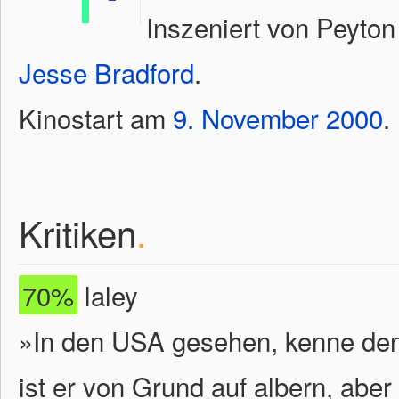
Inszeniert von Peyto
Jesse Bradford
.
Kinostart am
9.
November
2000
.
Kritiken
.
70%
laley
»In den USA gesehen, kenne den F
ist er von Grund auf albern, abe