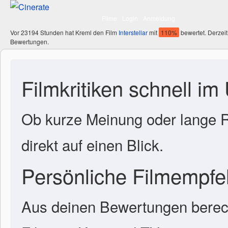
Filme
Login
Anmeldung
Vor 23194 Stunden hat Kreml den Film
Interstellar
mit
110%
bewertet. Derzeit
Bewertungen.
Filmkritiken schnell im
Ob kurze Meinung oder lange R
direkt auf einen Blick.
Persönliche Filmempf
Aus deinen Bewertungen berech