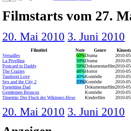
Filmstarts vom 27. M
20. Mai 2010
3. Juni 2010
Filmtitel
Note
Genre
Kinost
Versailles
60%
Drama
2010-05
La Pivellina
50%
Drama
2010-05
Postcard to Daddy
50%
Dokumentarfilm
2010-05
The Crazies
48%
Horror
2010-05
Tandoori Love
40%
Komödie
2010-05
Sex and the City 2
33%
Komödie
2010-05
Forgetting Dad
Dokumentarfilm
2010-05
Gentlemen Broncos
Komödie
2010-05
Timetrip: Der Fluch der Wikinger-Hexe
Kinderfilm
2010-05
20. Mai 2010
3. Juni 2010