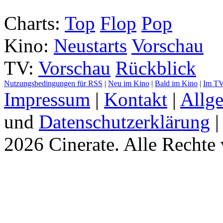
Charts:
Top
Flop
Pop
Kino:
Neustarts
Vorschau
TV:
Vorschau
Rückblick
Nutzungsbedingungen für RSS
|
Neu im Kino
|
Bald im Kino
|
Im T
Impressum
|
Kontakt
|
Allg
und
Datenschutzerklärung
2026 Cinerate
.
Alle Rechte 