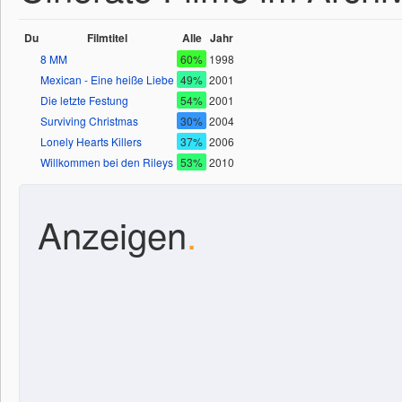
Du
Filmtitel
Alle
Jahr
8 MM
60%
1998
Mexican - Eine heiße Liebe
49%
2001
Die letzte Festung
54%
2001
Surviving Christmas
30%
2004
Lonely Hearts Killers
37%
2006
Willkommen bei den Rileys
53%
2010
Anzeigen
.