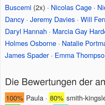
Buscemi
(2x) ·
Nicolas Cage
·
Ni
Dancy
·
Jeremy Davies
·
Will Fer
Daryl Hannah
·
Marcia Gay Hard
Holmes Osborne
·
Natalie Portm
James Spader
·
Emma Thompso
Die Bewertungen der a
100%
Paula ·
80%
smith-kingsl