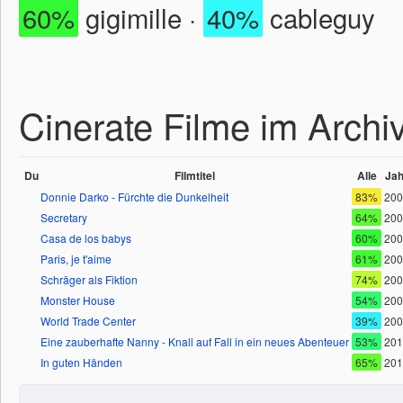
60%
gigimille ·
40%
cableguy
Cinerate Filme im Archi
Du
Filmtitel
Alle
Jah
Donnie Darko - Fürchte die Dunkelheit
83%
200
Secretary
64%
200
Casa de los babys
60%
200
Paris, je t'aime
61%
200
Schräger als Fiktion
74%
200
Monster House
54%
200
World Trade Center
39%
200
Eine zauberhafte Nanny - Knall auf Fall in ein neues Abenteuer
53%
201
In guten Händen
65%
201