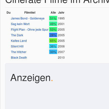
Du
Filmtitel
Alle
Jahr
James Bond - Goldeneye
51%
1995
Sag kein Wort
49%
2001
Flight Plan - Ohne jede Spur
53%
2005
The Dark
28%
2005
Kaltes Land
65%
2005
Silent Hill
36%
2006
The Hitcher
33%
2007
Black Death
2010
Anzeigen
.