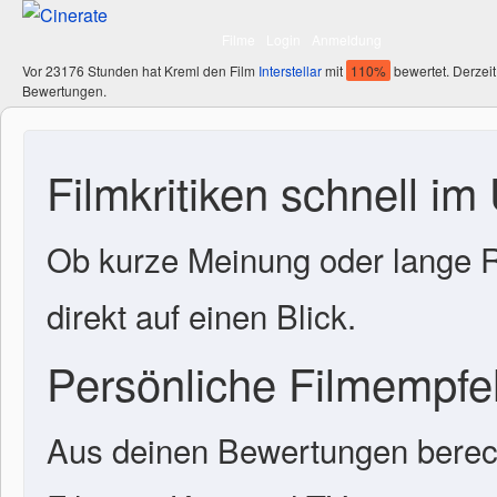
Filme
Login
Anmeldung
Vor 23176 Stunden hat Kreml den Film
Interstellar
mit
110%
bewertet. Derzeit
Bewertungen.
Filmkritiken schnell im
Ob kurze Meinung oder lange R
direkt auf einen Blick.
Persönliche Filmempf
Aus deinen Bewertungen berech