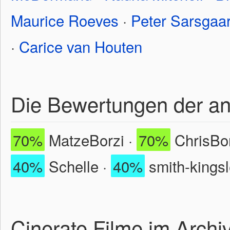
Maurice Roeves
·
Peter Sarsgaa
·
Carice van Houten
Die Bewertungen der a
70%
MatzeBorzi ·
70%
ChrisBor
40%
Schelle ·
40%
smith-kingsl
Cinerate Filme im Archi