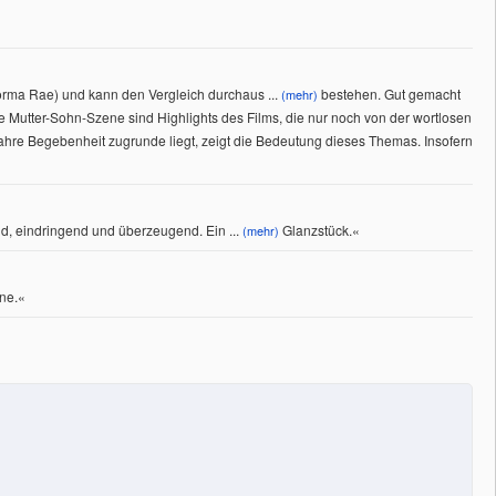
 Norma Rae) und kann den Vergleich durchaus
...
bestehen. Gut gemacht
(mehr)
e Mutter-Sohn-Szene sind Highlights des Films, die nur noch von der wortlosen
ahre Begebenheit zugrunde liegt, zeigt die Bedeutung dieses Themas. Insofern
end, eindringend und überzeugend. Ein
...
Glanzstück.
«
(mehr)
ene.«