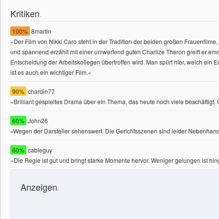
Kritiken
.
100%
8martin
»Der Film von Nikki Caro steht in der Tradition der beiden großen Frauenfil
und spannend erzählt mit einer umwerfend guten Charlize Theron greift er emo
Entscheidung der Arbeitskollegen übertroffen wird. Man spürt hier, welch ei
ist es auch ein wichtiger Film.
«
90%
chardin77
»Brilliant gespieltes Drama über ein Thema, das heute noch viele beschäftig
60%
John26
»Wegen der Darsteller sehenswert. Die Gerichtsszenen sind leider Nebenhandlu
60%
cableguy
»Die Regie ist gut und bringt starke Momente hervor. Weniger gelungen ist h
Anzeigen
.