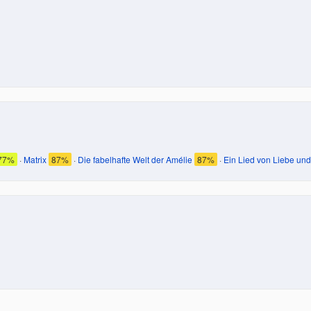
77%
·
Matrix
87%
·
Die fabelhafte Welt der Amélie
87%
·
Ein Lied von Liebe un