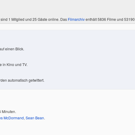
 sind
1 Mitglied
und 25 Gäste online. Das
Filmarchiv
enthält 5836 Filme und 5319
uf einen Blick.
 in Kino und TV.
den automatisch getwittert.
6 Minuten.
es McDormand
,
Sean Bean
.