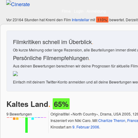
Filme
Login
Anmeldung
Vor 23164 Stunden hat Kreml den Film
Interstellar
mit
110%
bewertet. Derzeit
Filmkritiken schnell im Überblick
.
Ob kurze Meinung oder lange Rezension, alle Beurteilungen immer direkt a
Persönliche Filmempfehlungen
.
Aus deinen Bewertungen berechnen wir deine Prognosen für aktuelle Filme
Einfach mit deinem Twitter-Konto anmelden und all deine Bewertungen wer
Kaltes Land
.
65%
9
Bewertungen
Originaltitel »North Country«, Drama, USA 2005, 12
Inszeniert von Niki Caro. Mit
Charlize Theron
,
Franc
Kinostart am
9.
Februar
2006
.