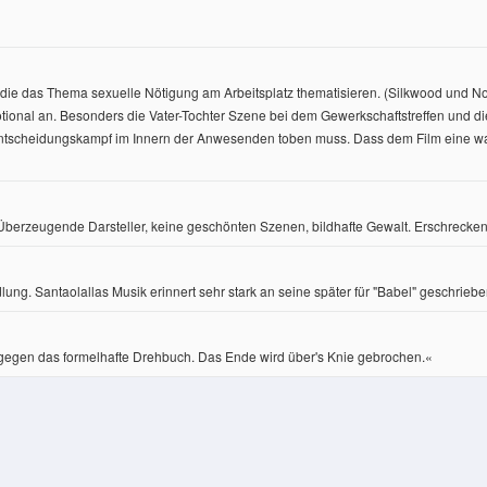
me, die das Thema sexuelle Nötigung am Arbeitsplatz thematisieren. (Silkwood und
tional an. Besonders die Vater-Tochter Szene bei dem Gewerkschaftstreffen und di
n Entscheidungskampf im Innern der Anwesenden toben muss. Dass dem Film eine w
t. Überzeugende Darsteller, keine geschönten Szenen, bildhafte Gewalt. Erschreck
ng. Santaolallas Musik erinnert sehr stark an seine später für "Babel" geschrieb
ingegen das formelhafte Drehbuch. Das Ende wird über's Knie gebrochen.«