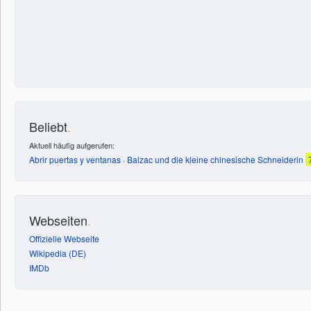
Beliebt
.
Aktuell häufig aufgerufen:
Abrir puertas y ventanas
·
Balzac und die kleine chinesische Schneiderin
Webseiten
.
Offizielle Webseite
Wikipedia (DE)
IMDb