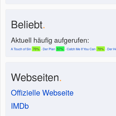
Beliebt
.
Aktuell häufig aufgerufen:
A Touch of Sin
70%
·
Der Plan
57%
·
Catch Me If You Can
70%
·
Der H
Webseiten
.
Offizielle Webseite
IMDb