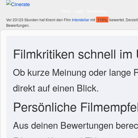
Filme
Login
Anmeldung
Vor 23123 Stunden hat Kreml den Film
Interstellar
mit
110%
bewertet. Derzeit
Bewertungen.
Filmkritiken schnell im
Ob kurze Meinung oder lange R
direkt auf einen Blick.
Persönliche Filmempf
Aus deinen Bewertungen berech