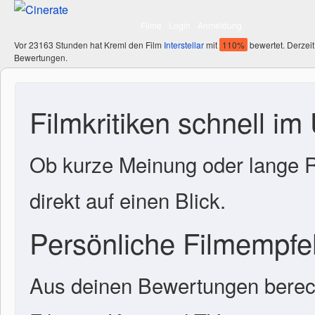
Filme
Login
Anmeldung
Vor 23163 Stunden hat Kreml den Film
Interstellar
mit
110%
bewertet. Derzeit
Bewertungen.
Filmkritiken schnell im
Ob kurze Meinung oder lange R
direkt auf einen Blick.
Persönliche Filmempf
Aus deinen Bewertungen berech