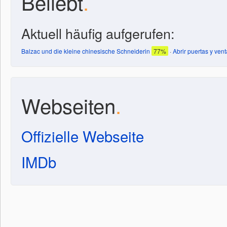
Beliebt
.
Aktuell häufig aufgerufen:
Balzac und die kleine chinesische Schneiderin
77%
·
Abrir puertas y ven
Webseiten
.
Offizielle Webseite
IMDb