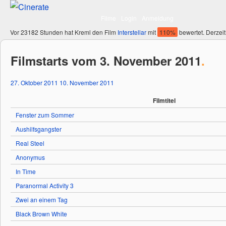
Filme
Login
Anmeldung
Vor 23182 Stunden hat Kreml den Film
Interstellar
mit
110%
bewertet. Derzeit
Filmstarts vom 3. November 2011
.
27. Oktober 2011
10. November 2011
Filmtitel
Fenster zum Sommer
Aushilfsgangster
Real Steel
Anonymus
In Time
Paranormal Activity 3
Zwei an einem Tag
Black Brown White