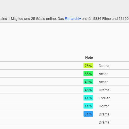
 sind
1 Mitglied
und 25 Gäste online. Das
Filmarchiv
enthält 5836 Filme und 5319
Note
75%
Drama
55%
Action
49%
Action
45%
Drama
41%
Thriller
41%
Horror
31%
Drama
Drama