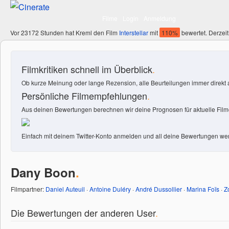
Filme
Login
Anmeldung
Vor 23172 Stunden hat Kreml den Film
Interstellar
mit
110%
bewertet. Derzeit
Filmkritiken schnell im Überblick
.
Ob kurze Meinung oder lange Rezension, alle Beurteilungen immer direkt a
Persönliche Filmempfehlungen
.
Aus deinen Bewertungen berechnen wir deine Prognosen für aktuelle Filme
Einfach mit deinem Twitter-Konto anmelden und all deine Bewertungen wer
Dany Boon
.
Filmpartner:
Daniel Auteuil
·
Antoine Duléry
·
André Dussollier
·
Marina Foïs
·
Z
Die Bewertungen der anderen User
.