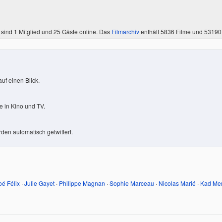
 sind
1 Mitglied
und 25 Gäste online. Das
Filmarchiv
enthält 5836 Filme und 5319
uf einen Blick.
 in Kino und TV.
den automatisch getwittert.
oé Félix
·
Julie Gayet
·
Philippe Magnan
·
Sophie Marceau
·
Nicolas Marié
·
Kad Me