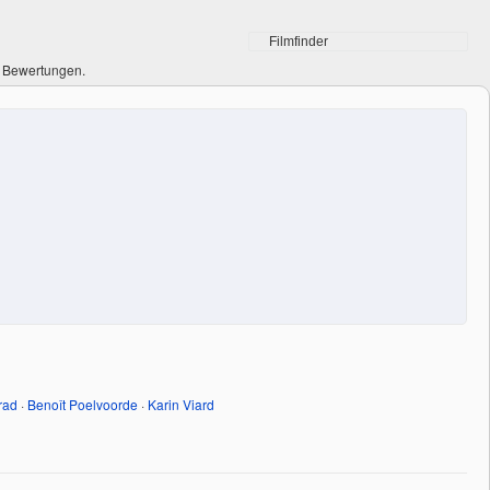
0 Bewertungen.
rad
·
Benoît Poelvoorde
·
Karin Viard