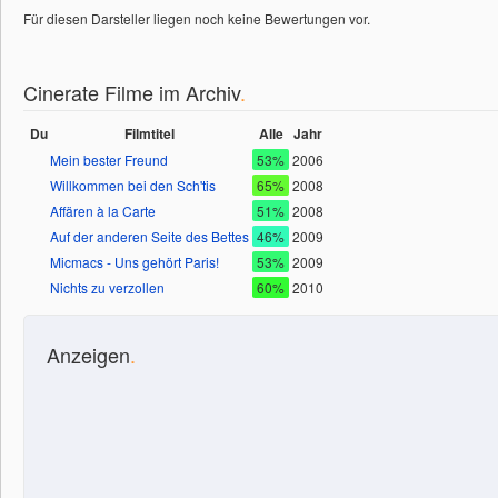
Für diesen Darsteller liegen noch keine Bewertungen vor.
Cinerate Filme im Archiv
.
Du
Filmtitel
Alle
Jahr
Mein bester Freund
53%
2006
Willkommen bei den Sch'tis
65%
2008
Affären à la Carte
51%
2008
Auf der anderen Seite des Bettes
46%
2009
Micmacs - Uns gehört Paris!
53%
2009
Nichts zu verzollen
60%
2010
Anzeigen
.