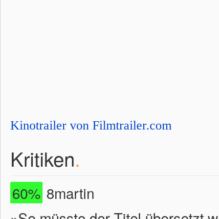
Kinotrailer von Filmtrailer.com
Kritiken
.
60%
8martin
»So müsste der Titel übersetzt 