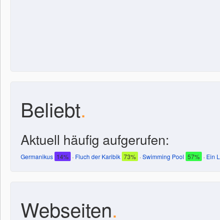
Beliebt
.
Aktuell häufig aufgerufen:
Germanikus
14%
·
Fluch der Karibik
73%
·
Swimming Pool
57%
·
Ein 
Webseiten
.