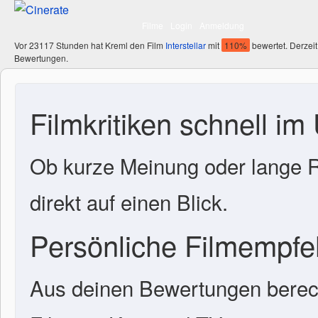
Filme
Login
Anmeldung
Vor 23117 Stunden hat Kreml den Film
Interstellar
mit
110%
bewertet. Derzeit
Bewertungen.
Filmkritiken schnell im
Ob kurze Meinung oder lange R
direkt auf einen Blick.
Persönliche Filmempf
Aus deinen Bewertungen berech