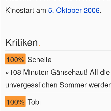
Kinostart am
5.
Oktober
2006
.
Kritiken
.
100%
Schelle
»108 Minuten Gänsehaut! All die
unvergesslichen Sommer werden w
100%
Tobi