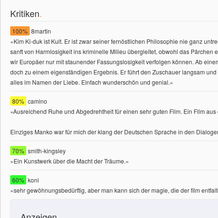
Kritiken
.
100%
8martin
»Kim Ki-duk ist Kult. Er ist zwar seiner fernöstlichen Philosophie nie ganz unt
sanft von Harmlosigkeit ins kriminelle Milieu übergleitet, obwohl das Pärchen ei
wir Europäer nur mit staunender Fassungslosigkeit verfolgen können. Ab eine
doch zu einem eigenständigen Ergebnis. Er führt den Zuschauer langsam und 
alles im Namen der Liebe. Einfach wunderschön und genial.
«
80%
camino
»Ausreichend Ruhe und Abgedrehtheit für einen sehr guten Film. Ein Film au
Einziges Manko war für mich der klang der Deutschen Sprache in den Dialoge
70%
smith-kingsley
»Ein Kunstwerk über die Macht der Träume.«
60%
koni
»sehr gewöhnungsbedürftig, aber man kann sich der magie, die der film entfalt
Anzeigen
.