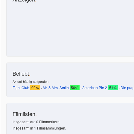
Beliebt
.
Aktuell häufig aufgerufen:
Fight Club
90%
·
Mr. & Mrs. Smith
56%
·
American Pie 2
51%
·
Die pur
Filmlisten
.
Insgesamt auf 0 Filmmerkern.
Insgesamt in 1 Filmsammlungen.