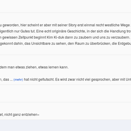
reu geworden, hier scheint er aber mit seiner Story erst einmal recht westliche Wege
gentlich nur Gutes tut. Eine echt originäre Geschichte, in der sich die Handlung trot
m gewissen Zeitpunkt beginnt Kim Ki-duk dann zu zaubern und uns zu verzaubern. D
gekonnt dahin, das Unsichtbare zu sehen, den Raum zu überbrücken, die Erdgebun
s dem man etwas ziehen, etwas lernen kann.
n, das
...
hat nicht geflutscht. Es wird zwar nicht viel gesprochen, aber mit U
(mehr)
et, nicht ganz entziehen«