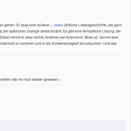
 zu gehen. Er zeigt eine äußerst
...
zärtliche Liebesgeschichte, die ganz
(mehr)
z der spärlichen Dialoge selbst erzählt. Es gibt eine fernöstliche Lösung, die
abei nimmt er zwar leichte Anleihen bei Antonionis ’Blow up’, kommt aber
denheit zu verlieren und in die Schwerelosigkeit einzutauchen. Und das
ntertiteln wär es noch besser gewesen.
«