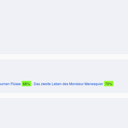
purnen Flüsse
68%
·
Das zweite Leben des Monsieur Manesquier
70%