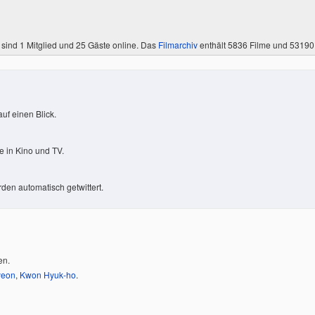
 sind
1 Mitglied
und 25 Gäste online. Das
Filmarchiv
enthält 5836 Filme und 5319
uf einen Blick.
 in Kino und TV.
den automatisch getwittert.
en.
yeon
,
Kwon Hyuk-ho
.