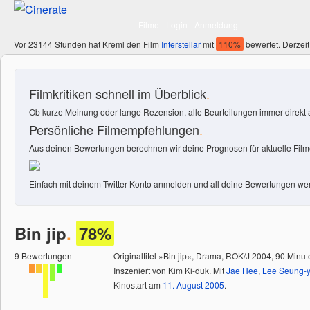
Filme
Login
Anmeldung
Vor 23144 Stunden hat Kreml den Film
Interstellar
mit
110%
bewertet. Derzeit
Filmkritiken schnell im Überblick
.
Ob kurze Meinung oder lange Rezension, alle Beurteilungen immer direkt a
Persönliche Filmempfehlungen
.
Aus deinen Bewertungen berechnen wir deine Prognosen für aktuelle Filme
Einfach mit deinem Twitter-Konto anmelden und all deine Bewertungen wer
Bin jip
.
78%
9
Bewertungen
Originaltitel »Bin jip«, Drama, ROK/J 2004, 90 Minut
Inszeniert von Kim Ki-duk. Mit
Jae Hee
,
Lee Seung-
Kinostart am
11.
August
2005
.