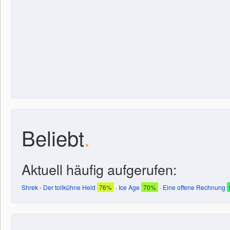
Beliebt
.
Aktuell häufig aufgerufen:
Shrek - Der tollkühne Held
76%
·
Ice Age
70%
·
Eine offene Rechnung