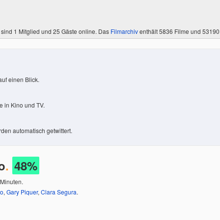
 sind
1 Mitglied
und 25 Gäste online. Das
Filmarchiv
enthält 5836 Filme und 5319
uf einen Blick.
 in Kino und TV.
den automatisch getwittert.
o
.
48%
 Minuten.
lo
,
Gary Piquer
,
Clara Segura
.