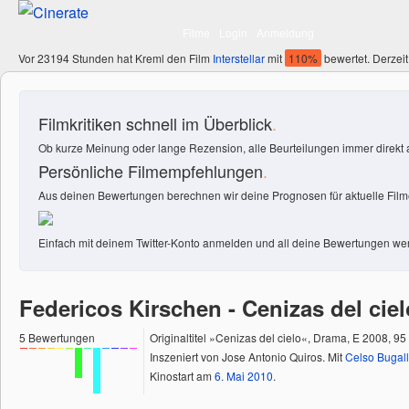
Filme
Login
Anmeldung
Vor 23194 Stunden hat Kreml den Film
Interstellar
mit
110%
bewertet. Derzeit
Filmkritiken schnell im Überblick
.
Ob kurze Meinung oder lange Rezension, alle Beurteilungen immer direkt a
Persönliche Filmempfehlungen
.
Aus deinen Bewertungen berechnen wir deine Prognosen für aktuelle Filme
Einfach mit deinem Twitter-Konto anmelden und all deine Bewertungen wer
Federicos Kirschen - Cenizas del ciel
5
Bewertungen
Originaltitel »Cenizas del cielo«, Drama, E 2008, 95
Inszeniert von Jose Antonio Quiros. Mit
Celso Bugal
Kinostart am
6.
Mai
2010
.