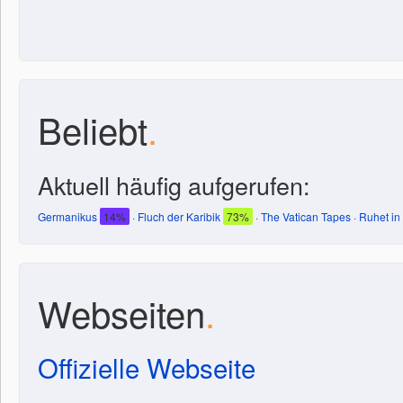
Beliebt
.
Aktuell häufig aufgerufen:
Germanikus
14%
·
Fluch der Karibik
73%
·
The Vatican Tapes
·
Ruhet in
Webseiten
.
Offizielle Webseite