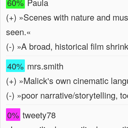
60%
Paula
(+) »Scenes with nature and music
seen.«
(-) »A broad, historical film shrin
40%
mrs.smith
(+) »Malick's own cinematic lan
(-) »poor narrative/storytelling, t
0%
tweety78