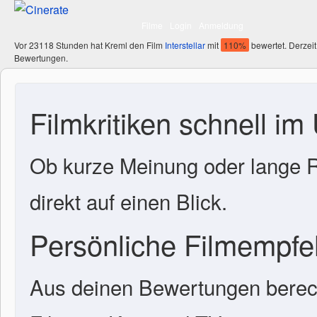
Filme
Login
Anmeldung
Vor 23118 Stunden hat Kreml den Film
Interstellar
mit
110%
bewertet. Derzeit
Bewertungen.
Filmkritiken schnell im
Ob kurze Meinung oder lange R
direkt auf einen Blick.
Persönliche Filmempf
Aus deinen Bewertungen berech