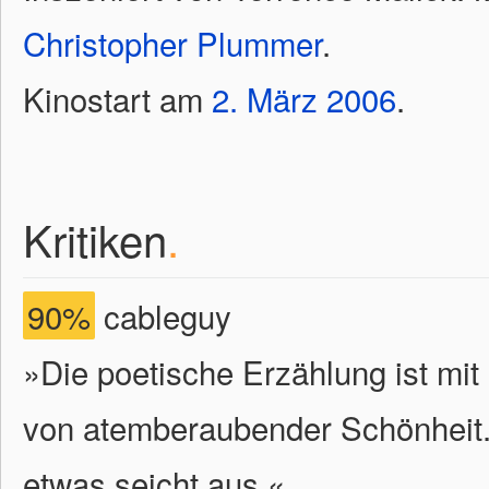
Christopher Plummer
.
Kinostart am
2.
März
2006
.
Kritiken
.
90%
cableguy
»Die poetische Erzählung ist mi
von atemberaubender Schönheit. 
etwas seicht aus.«