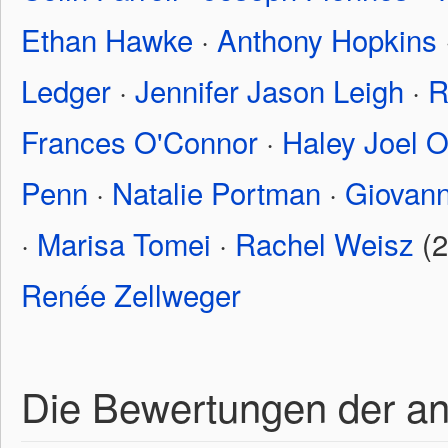
Ethan Hawke
·
Anthony Hopkins
Ledger
·
Jennifer Jason Leigh
·
R
Frances O'Connor
·
Haley Joel 
Penn
·
Natalie Portman
·
Giovann
·
Marisa Tomei
·
Rachel Weisz
(2
Renée Zellweger
Die Bewertungen der a