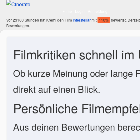
Filme
Login
Anmeldung
Vor 23160 Stunden hat Kreml den Film
Interstellar
mit
110%
bewertet. Derzeit
Bewertungen.
Filmkritiken schnell im
Ob kurze Meinung oder lange R
direkt auf einen Blick.
Persönliche Filmempf
Aus deinen Bewertungen berech