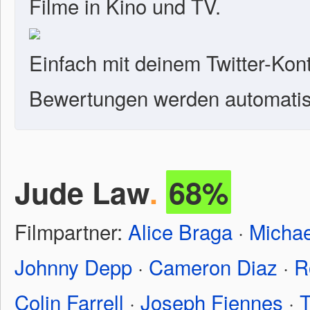
Filme in Kino und TV.
Einfach mit deinem Twitter-Kon
Bewertungen werden automatisc
Jude Law
.
68%
Filmpartner:
Alice Braga
·
Michae
Johnny Depp
·
Cameron Diaz
·
R
Colin Farrell
·
Joseph Fiennes
·