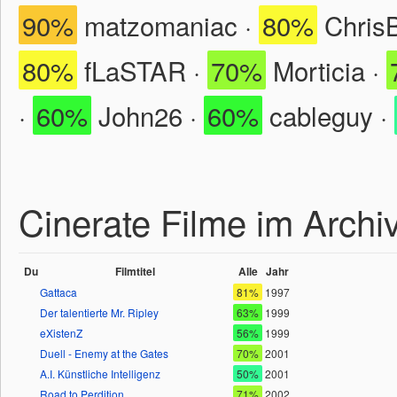
90%
matzomaniac ·
80%
ChrisB
80%
fLaSTAR ·
70%
Morticia ·
·
60%
John26 ·
60%
cableguy ·
Cinerate Filme im Archi
Du
Filmtitel
Alle
Jahr
Gattaca
81%
1997
Der talentierte Mr. Ripley
63%
1999
eXistenZ
56%
1999
Duell - Enemy at the Gates
70%
2001
A.I. Künstliche Intelligenz
50%
2001
Road to Perdition
71%
2002