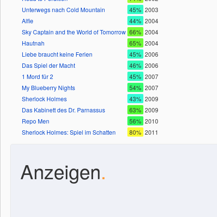
Unterwegs nach Cold Mountain
45%
2003
Alfie
44%
2004
Sky Captain and the World of Tomorrow
66%
2004
Hautnah
65%
2004
Liebe braucht keine Ferien
45%
2006
Das Spiel der Macht
46%
2006
1 Mord für 2
45%
2007
My Blueberry Nights
54%
2007
Sherlock Holmes
43%
2009
Das Kabinett des Dr. Parnassus
63%
2009
Repo Men
56%
2010
Sherlock Holmes: Spiel im Schatten
80%
2011
Anzeigen
.