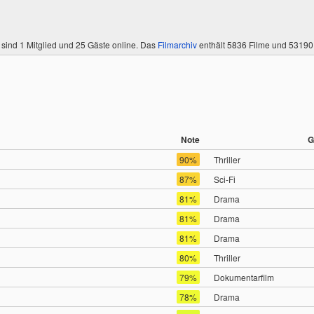
 sind
1 Mitglied
und 25 Gäste online. Das
Filmarchiv
enthält 5836 Filme und 5319
Note
G
90%
Thriller
87%
Sci-Fi
81%
Drama
81%
Drama
81%
Drama
80%
Thriller
79%
Dokumentarfilm
78%
Drama