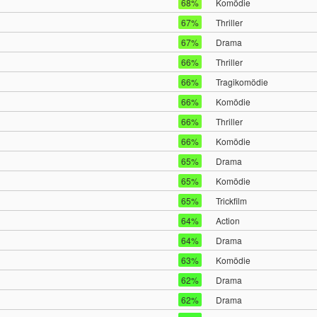
68%
Komödie
67%
Thriller
67%
Drama
66%
Thriller
66%
Tragikomödie
66%
Komödie
66%
Thriller
66%
Komödie
65%
Drama
65%
Komödie
65%
Trickfilm
64%
Action
64%
Drama
63%
Komödie
62%
Drama
62%
Drama