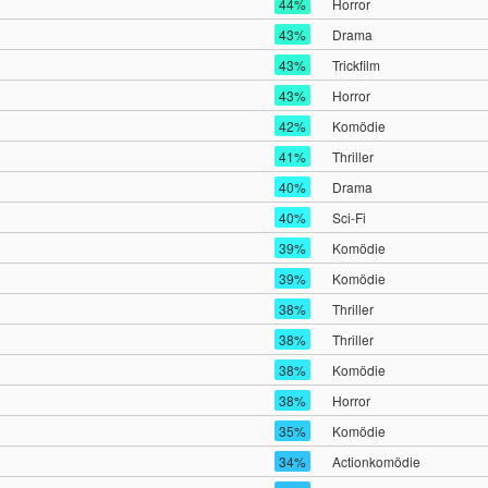
44%
Horror
43%
Drama
43%
Trickfilm
43%
Horror
42%
Komödie
41%
Thriller
40%
Drama
40%
Sci-Fi
39%
Komödie
39%
Komödie
38%
Thriller
38%
Thriller
38%
Komödie
38%
Horror
35%
Komödie
34%
Actionkomödie