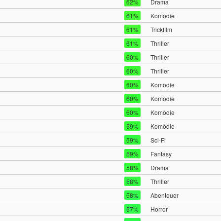
62%
Drama
61%
Komödie
61%
Trickfilm
61%
Thriller
60%
Thriller
60%
Thriller
60%
Komödie
60%
Komödie
60%
Komödie
59%
Komödie
59%
Sci-Fi
59%
Fantasy
58%
Drama
58%
Thriller
58%
Abenteuer
57%
Horror