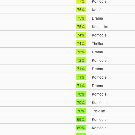
77%
Komödie
75%
Komödie
75%
Drama
75%
Kriegsfilm
74%
Komödie
74%
Thriller
73%
Drama
72%
Komödie
71%
Drama
71%
Komödie
71%
Drama
70%
Komödie
70%
Komödie
70%
Trickfilm
69%
Komödie
69%
Komödie