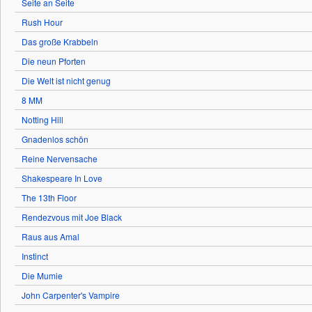
Seite an Seite
Rush Hour
Das große Krabbeln
Die neun Pforten
Die Welt ist nicht genug
8 MM
Notting Hill
Gnadenlos schön
Reine Nervensache
Shakespeare In Love
The 13th Floor
Rendezvous mit Joe Black
Raus aus Amal
Instinct
Die Mumie
John Carpenter's Vampire