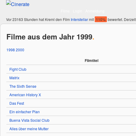
Filme
Login
Anmeldung
Vor 23163 Stunden hat Kreml den Film
Interstellar
mit
110%
bewertet. Derzeit
Filme aus dem Jahr 1999
.
1998
2000
Filmtitel
Fight Club
Matrix
The Sixth Sense
American History X
Das Fest
Ein einfacher Plan
Buena Vista Social Club
Alles über meine Mutter