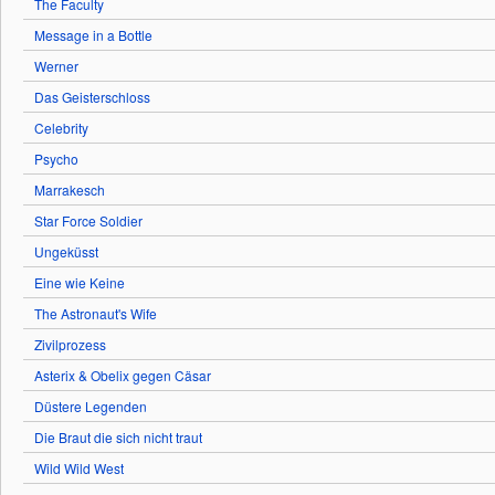
The Faculty
Message in a Bottle
Werner
Das Geisterschloss
Celebrity
Psycho
Marrakesch
Star Force Soldier
Ungeküsst
Eine wie Keine
The Astronaut's Wife
Zivilprozess
Asterix & Obelix gegen Cäsar
Düstere Legenden
Die Braut die sich nicht traut
Wild Wild West