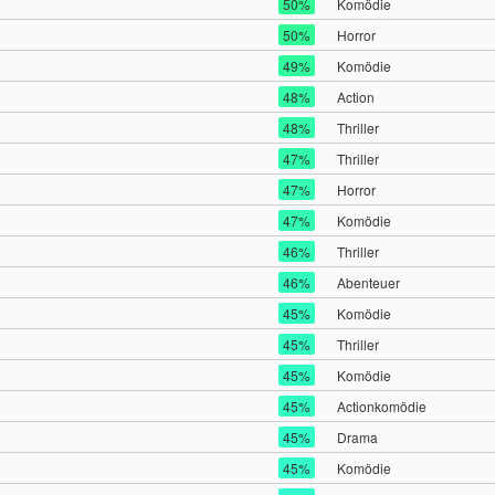
50%
Komödie
50%
Horror
49%
Komödie
48%
Action
48%
Thriller
47%
Thriller
47%
Horror
47%
Komödie
46%
Thriller
46%
Abenteuer
45%
Komödie
45%
Thriller
45%
Komödie
45%
Actionkomödie
45%
Drama
45%
Komödie